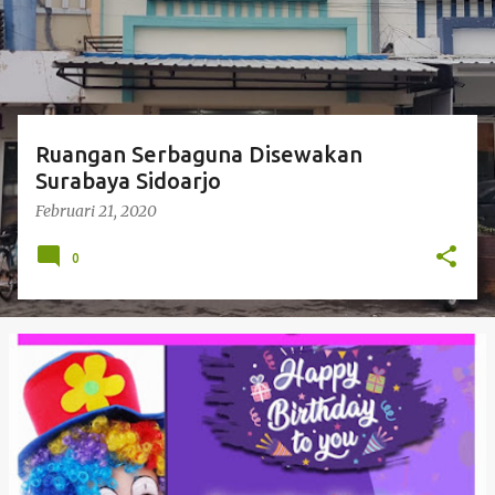
i
n
g
a
n
Ruangan Serbaguna Disewakan
Surabaya Sidoarjo
Februari 21, 2020
0