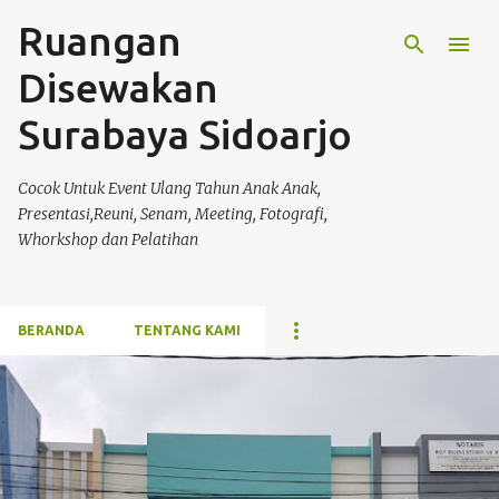
Ruangan
Langsung ke konten utama
Disewakan
Surabaya Sidoarjo
Cocok Untuk Event Ulang Tahun Anak Anak,
Presentasi,Reuni, Senam, Meeting, Fotografi,
Whorkshop dan Pelatihan
BERANDA
TENTANG KAMI
P
o
s
t